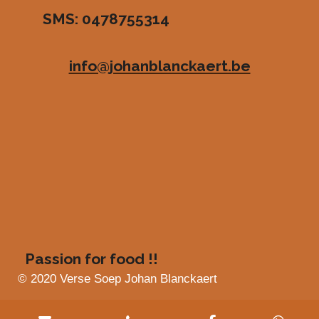
r
r
r
r
SMS: 0478755314
.
e
e
e
e
4
n
n
n
n
8
info@johanblanckaert.be
3
6
3
6
3
6
3
6
3
6
4
s
Passion for food !!
t
e
© 2020 Verse Soep Johan Blanckaert
r
r