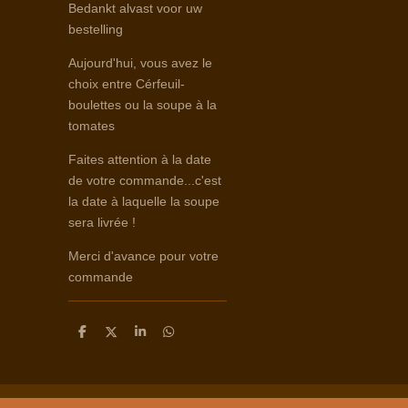
Bedankt alvast voor uw
bestelling
Aujourd'hui, vous avez le
choix entre Cérfeuil-
boulettes ou la soupe à la
tomates
Faites attention à la date
de votre commande...c'est
la date à laquelle la soupe
sera livrée !
Merci d'avance pour votre
commande
D
D
S
D
e
e
h
e
l
e
a
l
e
l
r
e
n
e
n