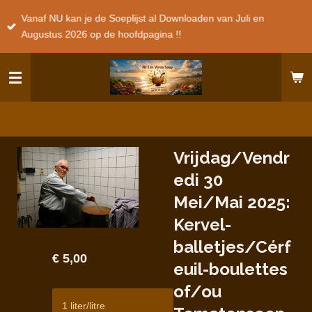
Ga
Vanaf NU kan je de Soeplijst al Downloaden van Juli en
direct
Augustus 2026 op de hoofdpagina !!
naar
de
hoofdinhoud
Vrijdag/Vendr
edi 30
Mei/Mai 2025:
Kervel-
balletjes/Cérf
€ 5,00
euil-boulettes
of/ou
1 liter/litre