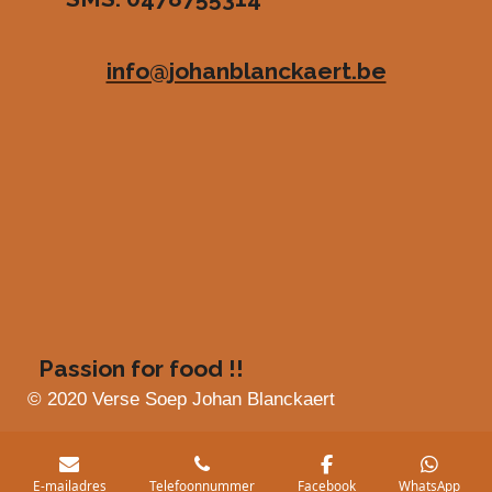
e
e
e
e
4
n
n
n
n
8
info@johanblanckaert.be
3
6
3
6
3
6
3
6
3
6
4
s
Passion for food !!
t
e
© 2020 Verse Soep Johan Blanckaert
r
r
e
E-mailadres
Telefoonnummer
Facebook
WhatsApp