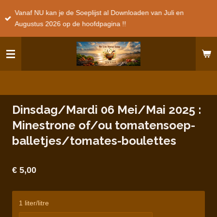
Ga
Vanaf NU kan je de Soeplijst al Downloaden van Juli en
direct
Augustus 2026 op de hoofdpagina !!
naar
de
hoofdinhoud
Dinsdag/Mardi 06 Mei/Mai 2025 :
Minestrone of/ou tomatensoep-
balletjes/tomates-boulettes
€ 5,00
1 liter/litre