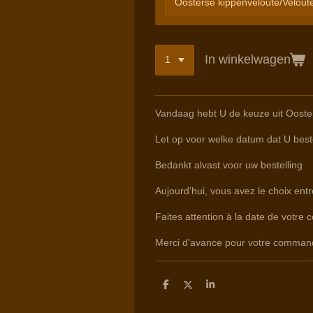
In winkelwagen
Vandaag hebt U de keuze uit Ooste
Let op voor welke datum dat U beste
Bedankt alvast voor uw bestelling
Aujourd'hui, vous avez le choix en
Faites attention à la date de votre 
Merci d'avance pour votre comman
D
D
S
e
e
h
l
e
a