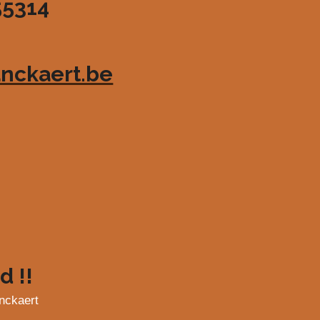
55314
nckaert.be
d !!
nckaert