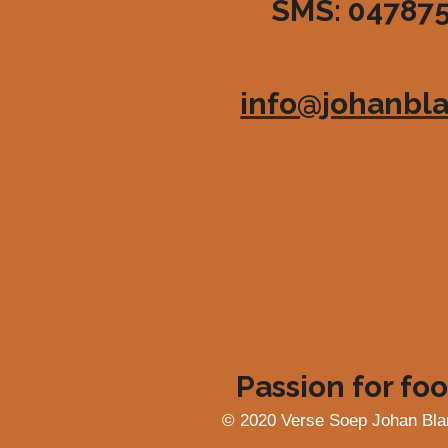
SMS: 04787
3
6
3
6
info@johanbla
3
6
3
6
3
6
4
s
t
e
r
r
e
Passion for foo
n
© 2020 Verse Soep Johan Bla