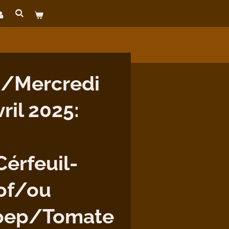
/Mercredi
ril 2025:
Cérfeuil-
 of/ou
oep/Tomate