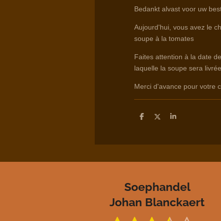
Bedankt alvast voor uw best
Aujourd'hui, vous avez le ch
soupe à la tomates
Faites attention à la date d
laquelle la soupe sera livrée
Merci d'avance pour votr
D
D
S
e
e
h
l
e
a
e
l
r
n
e
Soephandel
Johan Blanckaert
S