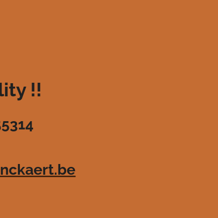
ty !!
55314
nckaert.be