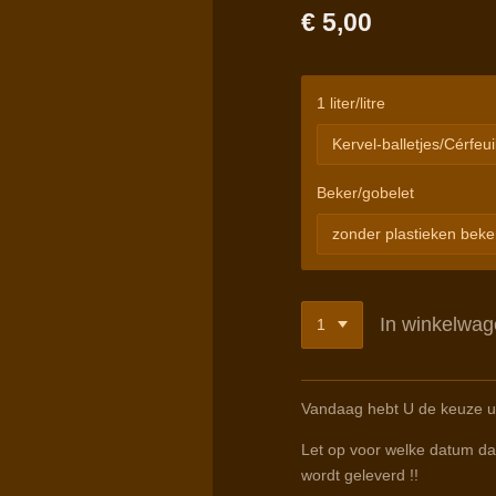
€ 5,00
1 liter/litre
Beker/gobelet
In winkelwa
Vandaag hebt U de keuze ui
Let op voor welke datum dat
wordt geleverd !!