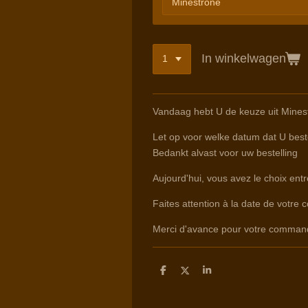
In winkelwagen
Vandaag hebt U de keuze uit Minest
Let op voor welke datum dat U beste
Bedankt alvast voor uw bestelling
Aujourd'hui, vous avez le choix ent
Faites attention à la date de votre 
Merci d'avance pour votre comman
D
D
S
e
e
h
l
e
a
e
l
r