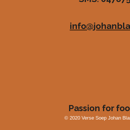
6
3
6
info@johanbla
3
6
3
6
3
6
4
s
t
e
r
r
e
Passion for foo
n
© 2020 Verse Soep Johan Bla