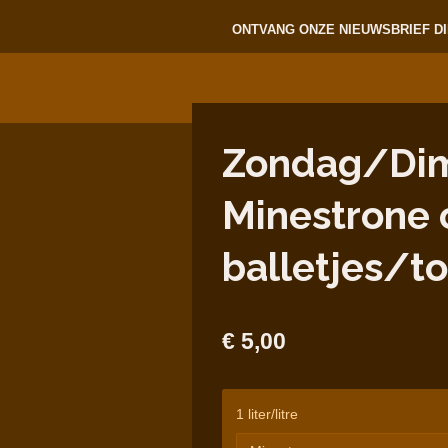
ONTVANG ONZE NIEUWSBRIEF DI
Zondag/Dima
Minestrone
balletjes/t
€ 5,00
1 liter/litre