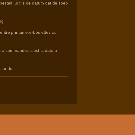
estelt...dit is de datum dat de soep
ng
 entre printaniére-boulettes ou
otre commande...c'est la date à
mmande