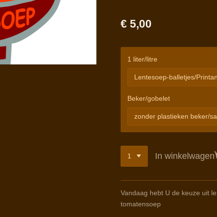
€ 5,00
1 liter/litre
Beker/gobelet
In winkelwagen
Vandaag hebt U de keuze uit le
tomatensoep