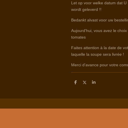
Let op voor welke datum dat U b
wordt geleverd !!
Bedankt alvast voor uw bestelli
Aujourd'hui, vous avez le choix
tomates
Faites attention à la date de v
laquelle la soupe sera livrée !
Merci d'avance pour votre co
D
D
S
e
e
h
l
e
a
e
l
r
n
e