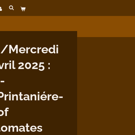
/Mercredi
ril 2025 :
-
Printaniére-
of
tomates