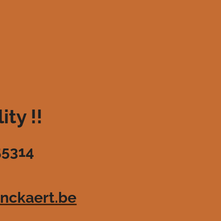
ty !!
55314
nckaert.be