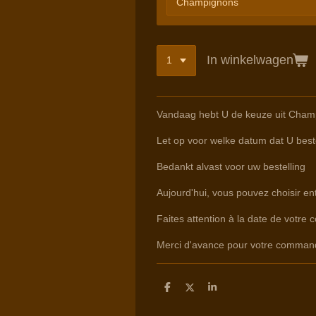
In winkelwagen
Vandaag hebt U de keuze uit Champ
Let op voor welke datum dat U beste
Bedankt alvast voor uw bestelling
Aujourd'hui, vous pouvez choisir e
Faites attention à la date de votre 
Merci d'avance pour votre comman
D
D
S
e
e
h
l
e
a