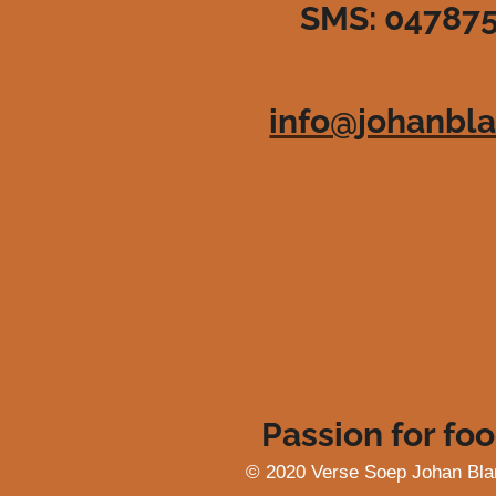
SMS: 04787
3
6
3
6
info@johanbla
3
6
3
6
3
6
4
s
t
e
r
r
e
Passion for foo
n
© 2020 Verse Soep Johan Bla