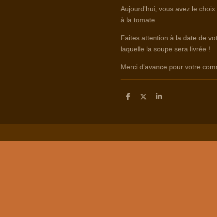
Aujourd'hui, vous avez le choix
à la tomate
Faites attention à la date de v
laquelle la soupe sera livrée !
Merci d'avance pour votre co
D
D
S
e
e
h
l
e
a
e
l
r
n
e