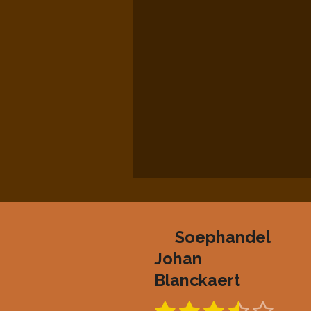
Soephandel
Johan
Blanckaert
S
R