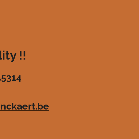
ty !!
55314
nckaert.be