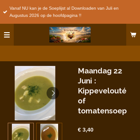
Ga
Vanaf NU kan je de Soeplijst al Downloaden van Juli en
direct
Augustus 2026 op de hoofdpagina !!
naar
de
hoofdinhoud
Maandag 22
Juni :
Kippevelouté
of
tomatensoep
€ 3,40