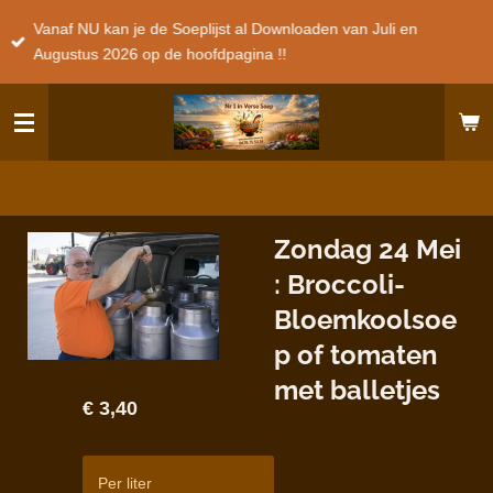
Ga
Vanaf NU kan je de Soeplijst al Downloaden van Juli en
direct
Augustus 2026 op de hoofdpagina !!
naar
de
hoofdinhoud
Zondag 24 Mei
: Broccoli-
Bloemkoolsoe
p of tomaten
met balletjes
€ 3,40
Per liter