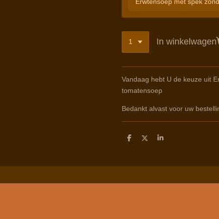
In winkelwagen
Vandaag hebt U de keuze uit E
tomatensoep
Bedankt alvast voor uw bestelli
D
D
S
e
e
h
l
e
a
e
l
r
n
e