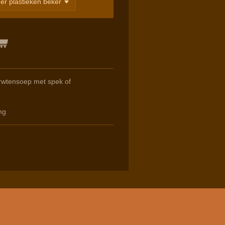
rwtensoep met spek of
ng