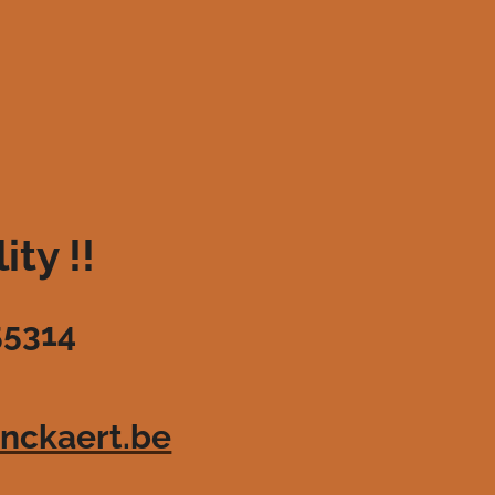
ty !!
55314
nckaert.be