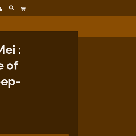
ei :
 of
oep-