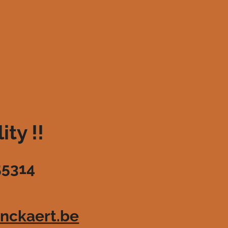
ty !!
55314
nckaert.be