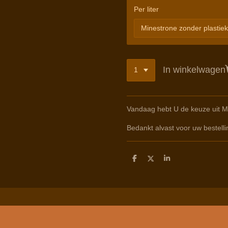
Per liter
In winkelwagen
Vandaag hebt U de keuze uit M
Bedankt alvast voor uw bestelli
D
D
S
e
e
h
l
e
a
e
l
r
n
e