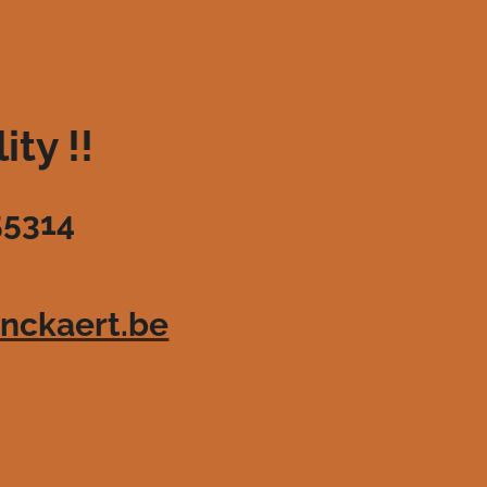
ty !!
55314
nckaert.be