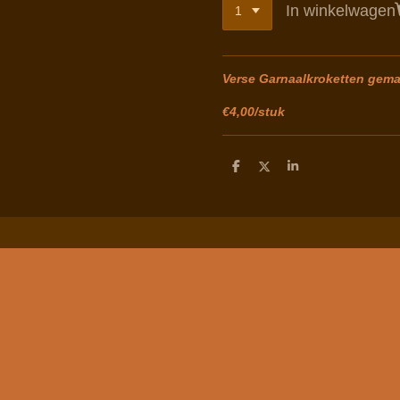
In winkelwagen
Verse Garnaalkroketten gema
€4,00/stuk
D
D
S
e
e
h
l
e
a
e
l
r
n
e