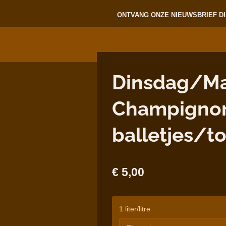
ONTVANG ONZE NIEUWSBRIEF DI
Dinsdag/Ma
Champignon
balletjes/t
€ 5,00
1 liter/litre