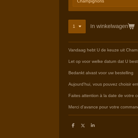
In winkelwagen
Vandaag hebt U de keuze uit Champ
Let op voor welke datum dat U beste
Bedankt alvast voor uw bestelling
Aujourd'hui, vous pouvez choisir e
Faites attention à la date de votre 
Merci d'avance pour votre comman
D
D
S
e
e
h
l
e
a