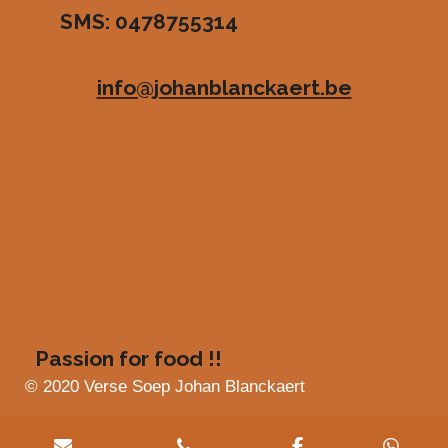
SMS: 0478755314
.
e
e
e
e
4
n
n
n
n
8
info@johanblanckaert.be
3
6
3
6
3
6
3
6
3
6
4
s
Passion for food !!
t
e
© 2020 Verse Soep Johan Blanckaert
r
r