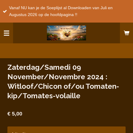
Ga
Vanaf NU kan je de Soeplijst al Downloaden van Juli en
direct
Augustus 2026 op de hoofdpagina !!
naar
de
hoofdinhoud
Zaterdag/Samedi 09
November/Novembre 2024 :
Witloof/Chicon of/ou Tomaten-
kip/Tomates-volaille
€ 5,00