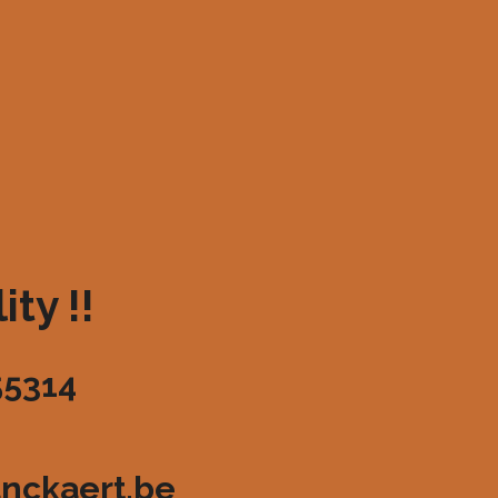
ty !!
55314
nckaert.be