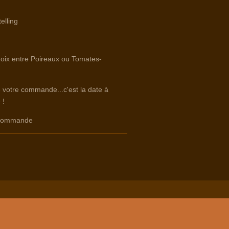
elling
hoix entre Poireaux ou Tomates-
e votre commande...c'est la date à
 !
e commande