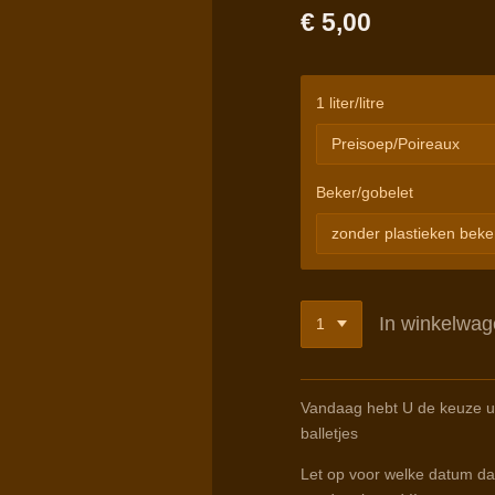
€ 5,00
1 liter/litre
Beker/gobelet
In winkelwa
Vandaag hebt U de keuze u
balletjes
Let op voor welke datum dat