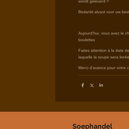
wordt geleverd !!
Bedankt alvast voor uw best
Aujourd'hui, vous avez le c
boulettes
Faites attention à la date d
laquelle la soupe sera livrée
Merci d'avance pour votr
D
D
S
e
e
h
l
e
a
e
l
r
n
e
Soephandel