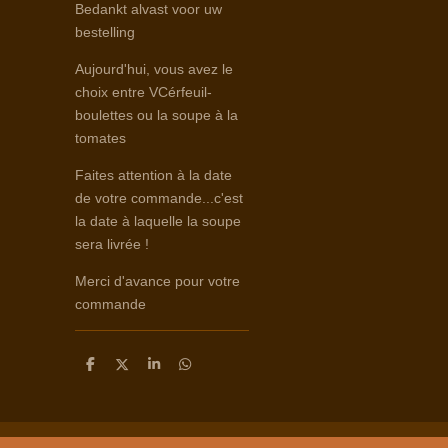
Bedankt alvast voor uw
bestelling
Aujourd'hui, vous avez le
choix entre VCérfeuil-
boulettes ou la soupe à la
tomates
Faites attention à la date
de votre commande...c'est
la date à laquelle la soupe
sera livrée !
Merci d'avance pour votre
commande
D
D
S
D
e
e
h
e
l
e
a
l
e
l
r
e
n
e
n