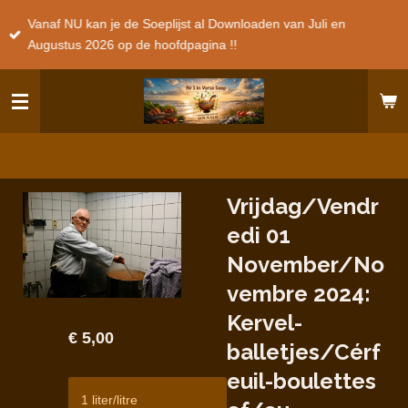
Ga
Vanaf NU kan je de Soeplijst al Downloaden van Juli en
direct
Augustus 2026 op de hoofdpagina !!
naar
de
hoofdinhoud
Vrijdag/Vendr
edi 01
November/No
vembre 2024:
Kervel-
€ 5,00
balletjes/Cérf
euil-boulettes
1 liter/litre