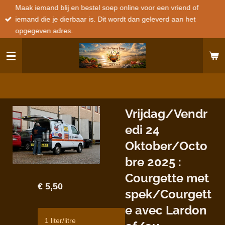
Maak iemand blij en bestel soep online voor een vriend of
Ga
iemand die je dierbaar is. Dit wordt dan geleverd aan het
direct
opgegeven adres.
naar
de
hoofdinhoud
Vrijdag/Vendr
edi 24
Oktober/Octo
bre 2025 :
Courgette met
€ 5,50
spek/Courgett
e avec Lardon
1 liter/litre