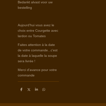
Bedankt alvast voor uw
bestelling
Aujourd'hui vous avez le
choix entre Courgette avec
lardon ou Tomates
Faites attention à la date
de votre commande...c'est
la date à laquelle la soupe
sera livrée !
Merci d'avance pour votre
commande
D
D
S
D
e
e
h
e
l
e
a
l
e
l
r
e
n
e
n