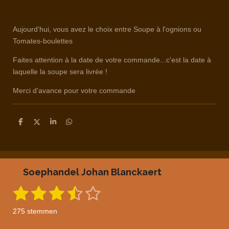
Aujourd'hui, vous avez le choix entre Soupe à l'ognions ou
Tomates-boulettes
Faites attention à la date de votre commande...c'est la date à
laquelle la soupe sera livrée !
Merci d'avance pour votre commande
D
D
S
D
e
e
h
e
l
e
a
l
e
l
r
e
n
e
n
Soephandel Johan Blanckaert
1
2
3
4
5
S
R
t
a
s
s
s
s
s
e
275 stemmen
m
t
t
t
t
t
t
m
i