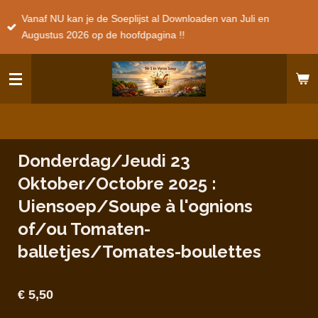
Ga
Vanaf NU kan je de Soeplijst al Downloaden van Juli en
direct
Augustus 2026 op de hoofdpagina !!
naar
de
hoofdinhoud
Donderdag/Jeudi 23
Oktober/Octobre 2025 :
Uiensoep/Soupe à l'ognions
of/ou Tomaten-
balletjes/Tomates-boulettes
€ 5,50