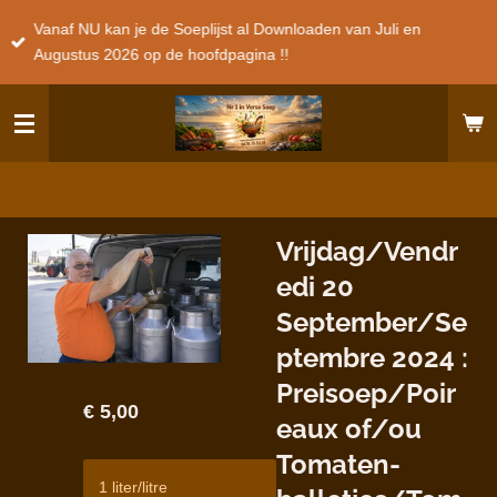
Ga
Vanaf NU kan je de Soeplijst al Downloaden van Juli en
direct
Augustus 2026 op de hoofdpagina !!
naar
de
hoofdinhoud
Vrijdag/Vendr
edi 20
September/Se
ptembre 2024 :
Preisoep/Poir
€ 5,00
eaux of/ou
Tomaten-
1 liter/litre