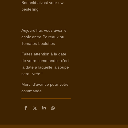
Bedankt alvast voor uw
bestelling
Aujourd'hui, vous avez le
choix entre Poireaux ou
Tomates-boulettes
Faites attention à la date
de votre commande...c'est
la date à laquelle la soupe
sera livrée !
Merci d'avance pour votre
commande
D
D
S
D
e
e
h
e
l
e
a
l
e
l
r
e
n
e
n