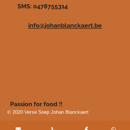
SMS: 0478755314
.
e
e
e
e
4
n
n
n
n
8
info@johanblanckaert.be
3
6
3
6
3
6
3
6
3
6
4
s
Passion for food !!
t
e
© 2020 Verse Soep Johan Blanckaert
r
r