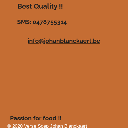
g
r
r
r
r
r
Best Quality !!
:
r
r
r
r
3
SMS: 0478755314
.
e
e
e
e
4
n
n
n
n
8
info@johanblanckaert.be
3
6
3
6
3
6
3
6
3
6
4
s
Passion for food !!
t
e
© 2020 Verse Soep Johan Blanckaert