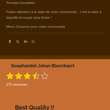
Tomates-boulettes
Faites attention à la date de votre commande...c'est la date à
laquelle la soupe sera livrée !
Merci d'avance pour votre commande
D
D
S
D
e
e
h
e
l
e
a
l
e
l
r
e
n
e
n
Soephandel Johan Blanckaert
1
2
3
4
5
S
R
t
a
s
s
s
s
s
e
275 stemmen
m
t
t
t
t
t
t
m
i
e
e
e
e
e
e
n
n
g
r
r
r
r
r
Best Quality !!
: