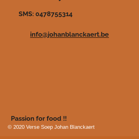
r
r
r
r
3
SMS: 0478755314
.
e
e
e
e
4
n
n
n
n
8
info@johanblanckaert.be
3
6
3
6
3
6
3
6
3
6
4
s
Passion for food !!
t
e
© 2020 Verse Soep Johan Blanckaert
r