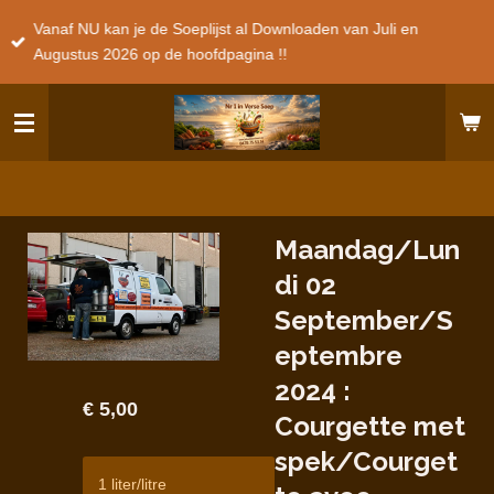
Ga
Vanaf NU kan je de Soeplijst al Downloaden van Juli en
direct
Augustus 2026 op de hoofdpagina !!
naar
de
hoofdinhoud
Maandag/Lun
di 02
September/S
eptembre
2024 :
€ 5,00
Courgette met
spek/Courget
1 liter/litre