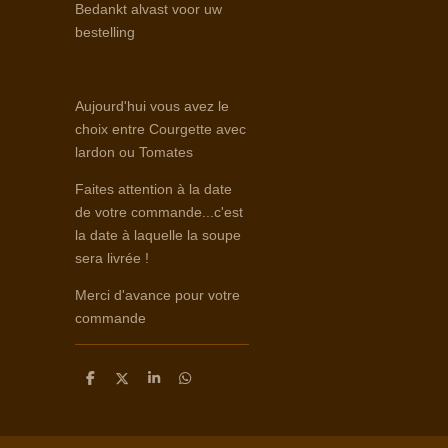
Bedankt alvast voor uw
bestelling
Aujourd'hui vous avez le
choix entre Courgette avec
lardon ou Tomates
Faites attention à la date
de votre commande...c'est
la date à laquelle la soupe
sera livrée !
Merci d'avance pour votre
commande
D
D
S
D
e
e
h
e
l
e
a
l
e
l
r
e
n
e
n