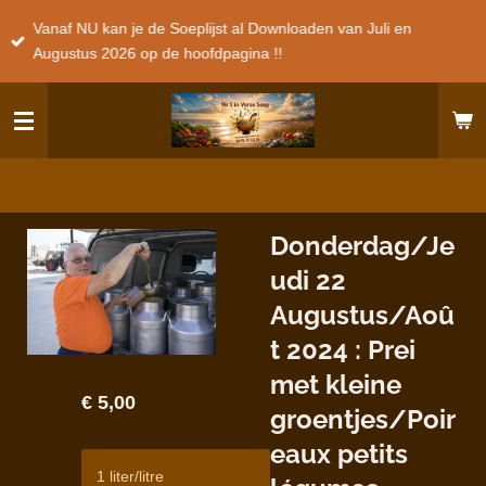
Ga
Vanaf NU kan je de Soeplijst al Downloaden van Juli en
direct
Augustus 2026 op de hoofdpagina !!
naar
de
hoofdinhoud
Donderdag/Je
udi 22
Augustus/Aoû
t 2024 : Prei
met kleine
€ 5,00
groentjes/Poir
eaux petits
1 liter/litre