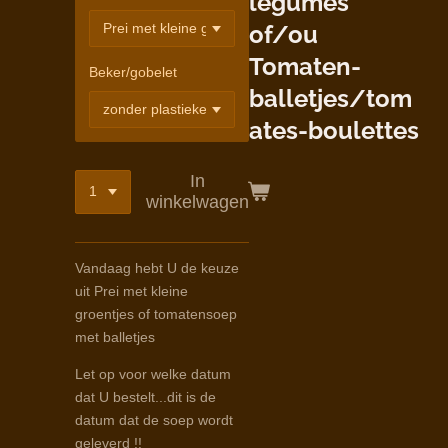
légumes
of/ou
Tomaten-
Beker/gobelet
balletjes/tom
ates-boulettes
In
winkelwagen
Vandaag hebt U de keuze
uit Prei met kleine
groentjes of tomatensoep
met balletjes
Let op voor welke datum
dat U bestelt...dit is de
datum dat de soep wordt
geleverd !!