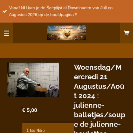
Ga
Vanaf NU kan je de Soeplijst al Downloaden van Juli en
direct
Augustus 2026 op de hoofdpagina !!
naar
de
hoofdinhoud
Woensdag/M
ercredi 21
Augustus/Aoû
t 2024 :
julienne-
€ 5,00
balletjes/soup
e de julienne-
1 liter/litre