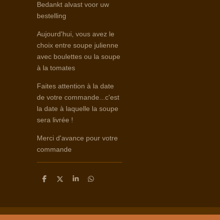
Bedankt alvast voor uw
bestelling
Aujourd'hui, vous avez le
choix entre soupe julienne
avec boulettes ou la soupe
à la tomates
Faites attention à la date
de votre commande...c'est
la date à laquelle la soupe
sera livrée !
Merci d'avance pour votre
commande
D
D
S
D
e
e
h
e
l
e
a
l
e
l
r
e
n
e
n