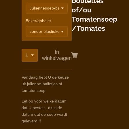
boulettes
of/ou
Tomatensoep
Beker/gobelet
/Tomates
In
winkelwagen
Vandaag hebt U de keuze
uit julienne-balletjes of
tomatensoep
Let op voor welke datum
dat U bestelt...dit is de
datum dat de soep wordt
geleverd !!