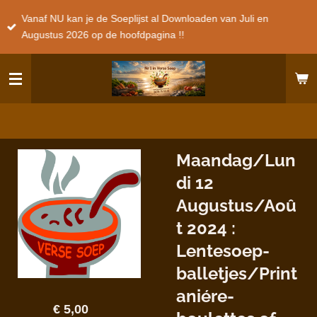
Ga
Vanaf NU kan je de Soeplijst al Downloaden van Juli en
direct
Augustus 2026 op de hoofdpagina !!
naar
de
hoofdinhoud
Maandag/Lun
di 12
Augustus/Aoû
t 2024 :
Lentesoep-
balletjes/Print
aniére-
€ 5,00