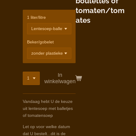
boulettes of
tomaten/tom
1 liter/litre
ates
Beker/gobelet
In
winkelwagen
Vandaag hebt U de keuze
uit lentesoep met balletjes
of tomatensoep
Let op voor welke datum
dat U bestelt...dit is de