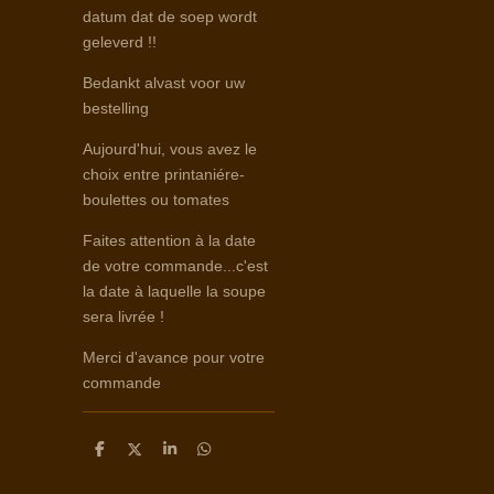
datum dat de soep wordt
geleverd !!
Bedankt alvast voor uw
bestelling
Aujourd'hui, vous avez le
choix entre printaniére-
boulettes ou tomates
Faites attention à la date
de votre commande...c'est
la date à laquelle la soupe
sera livrée !
Merci d'avance pour votre
commande
D
D
S
D
e
e
h
e
l
e
a
l