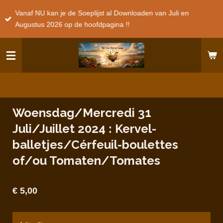
Ga
Vanaf NU kan je de Soeplijst al Downloaden van Juli en
direct
Augustus 2026 op de hoofdpagina !!
naar
de
hoofdinhoud
Woensdag/Mercredi 31
Juli/Juillet 2024 : Kervel-
balletjes/Cérfeuil-boulettes
of/ou Tomaten/Tomates
€ 5,00