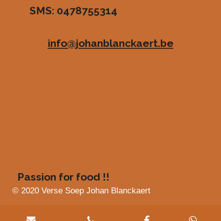
SMS: 0478755314
.
e
e
e
e
4
n
n
n
n
8
info@johanblanckaert.be
3
6
3
6
3
6
3
6
3
6
4
s
Passion for food !!
t
e
© 2020 Verse Soep Johan Blanckaert
r
r