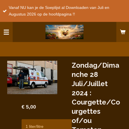
Ga
Vanaf NU kan je de Soeplijst al Downloaden van Juli en
direct
Augustus 2026 op de hoofdpagina !!
naar
de
hoofdinhoud
Zondag/Dima
nche 28
Juli/Juillet
2024 :
Courgette/Co
€ 5,00
urgettes
of/ou
1 liter/litre