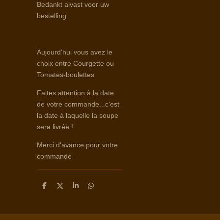
Bedankt alvast voor uw
bestelling
Aujourd'hui vous avez le
choix entre Courgette ou
Tomates-boulettes
Faites attention à la date
de votre commande...c'est
la date à laquelle la soupe
sera livrée !
Merci d'avance pour votre
commande
D
D
S
D
e
e
h
e
l
e
a
l
e
l
r
e
n
e
n