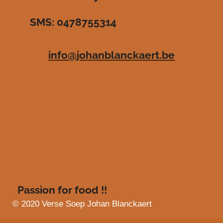
r
r
r
r
3
SMS: 0478755314
.
e
e
e
e
4
n
n
n
n
8
info@johanblanckaert.be
3
6
3
6
3
6
3
6
3
6
4
s
Passion for food !!
t
e
© 2020 Verse Soep Johan Blanckaert
r