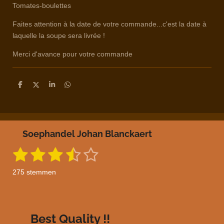
Tomates-boulettes
Faites attention à la date de votre commande...c'est la date à
laquelle la soupe sera livrée !
Merci d'avance pour votre commande
D
D
S
D
e
e
h
e
l
e
a
l
e
l
r
e
n
e
n
Soephandel Johan Blanckaert
1
2
3
4
5
S
R
t
a
s
s
s
s
s
e
275 stemmen
m
t
t
t
t
t
t
m
i
e
e
e
e
e
e
n
n
g
r
r
r
r
r
Best Quality !!
: