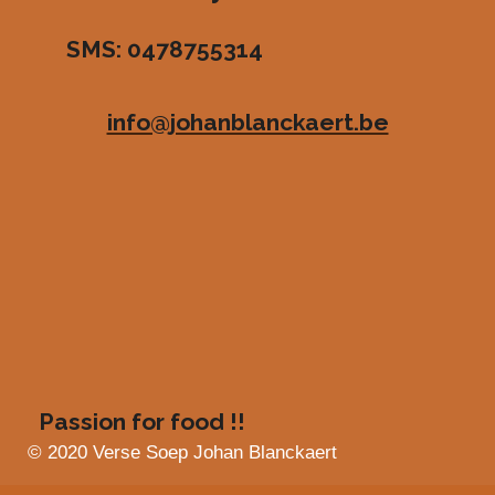
r
r
r
r
3
SMS: 0478755314
.
e
e
e
e
4
n
n
n
n
8
info@johanblanckaert.be
3
6
3
6
3
6
3
6
3
6
4
s
Passion for food !!
t
e
© 2020 Verse Soep Johan Blanckaert
r