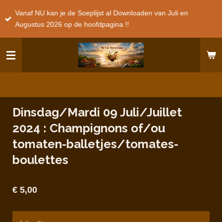
Ga
Vanaf NU kan je de Soeplijst al Downloaden van Juli en
direct
Augustus 2026 op de hoofdpagina !!
naar
de
hoofdinhoud
Dinsdag/Mardi 09 Juli/Juillet
2024 : Champignons of/ou
tomaten-balletjes/tomates-
boulettes
€ 5,00