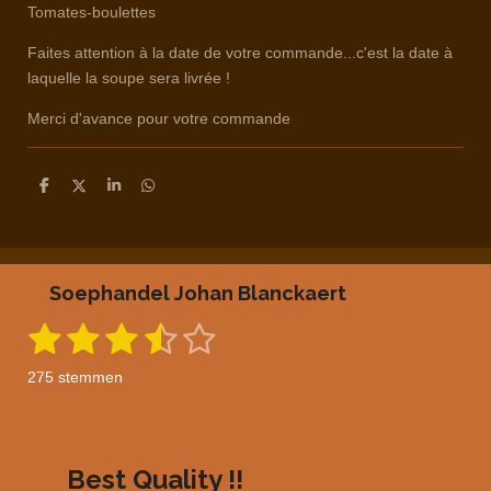
Tomates-boulettes
Faites attention à la date de votre commande...c'est la date à
laquelle la soupe sera livrée !
Merci d'avance pour votre commande
D
D
S
D
e
e
h
e
l
e
a
l
e
l
r
e
n
e
n
Soephandel Johan Blanckaert
1
2
3
4
5
S
R
t
a
s
s
s
s
s
e
275 stemmen
m
t
t
t
t
t
t
m
i
e
e
e
e
e
e
n
n
g
r
r
r
r
r
Best Quality !!
: