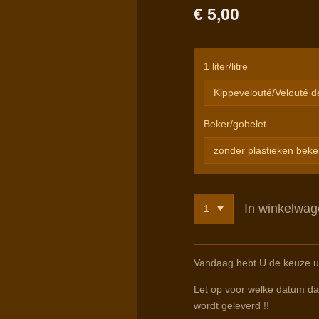
€ 5,00
1 liter/litre
Beker/gobelet
In winkelwa
Vandaag hebt U de keuze ui
Let op voor welke datum dat
wordt geleverd !!