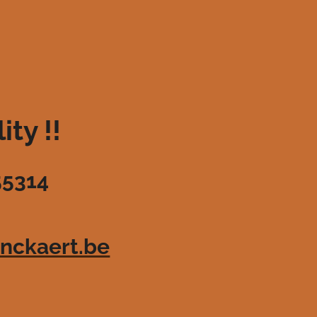
ty !!
55314
nckaert.be