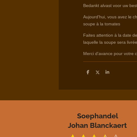
Bedankt alvast voor uw best
Aujourd'hui, vous avez le ch
soupe à la tomates
Faites attention à la date d
laquelle la soupe sera livrée
Merci d'avance pour votr
D
D
S
e
e
h
l
e
a
e
l
r
n
e
Soephandel
Johan Blanckaert
S