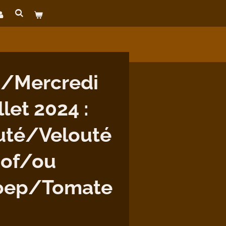
/Mercredi
llet 2024 :
uté/Velouté
e of/ou
oep/Tomate