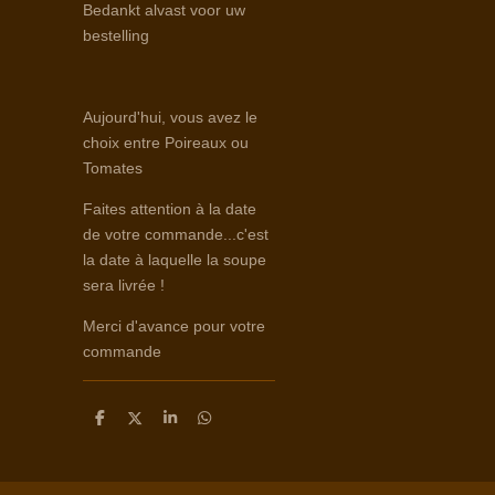
Bedankt alvast voor uw
bestelling
Aujourd'hui, vous avez le
choix entre Poireaux ou
Tomates
Faites attention à la date
de votre commande...c'est
la date à laquelle la soupe
sera livrée !
Merci d'avance pour votre
commande
D
D
S
D
e
e
h
e
l
e
a
l
e
l
r
e
n
e
n