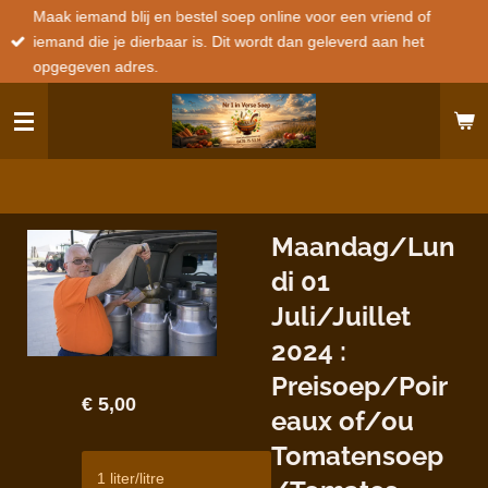
Maak iemand blij en bestel soep online voor een vriend of
Ga
iemand die je dierbaar is. Dit wordt dan geleverd aan het
direct
opgegeven adres.
naar
de
hoofdinhoud
Maandag/Lun
di 01
Juli/Juillet
2024 :
Preisoep/Poir
€ 5,00
eaux of/ou
Tomatensoep
1 liter/litre