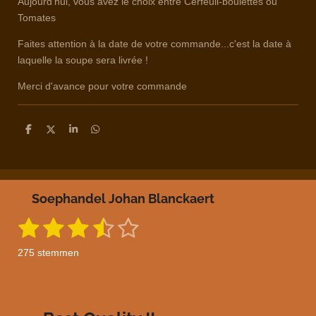
Aujourd'hui, vous avez le choix entre Cerfeuil-boulettes ou
Tomates
Faites attention à la date de votre commande...c'est la date à
laquelle la soupe sera livrée !
Merci d'avance pour votre commande
D
D
S
D
e
e
h
e
l
e
a
l
e
l
r
e
n
e
n
Soephandel Johan Blanckaert
1
2
3
4
5
S
R
t
a
s
s
s
s
s
e
275 stemmen
m
t
t
t
t
t
t
m
i
e
e
e
e
e
e
n
n
g