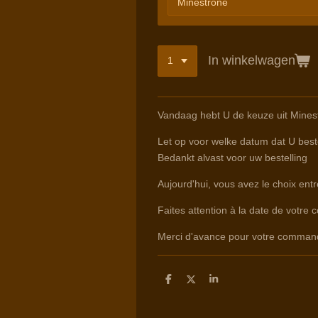
In winkelwagen
Vandaag hebt U de keuze uit Minest
Let op voor welke datum dat U beste
Bedankt alvast voor uw bestelling
Aujourd'hui, vous avez le choix ent
Faites attention à la date de votre 
Merci d'avance pour votre comman
D
D
S
e
e
h
l
e
a
e
l
r