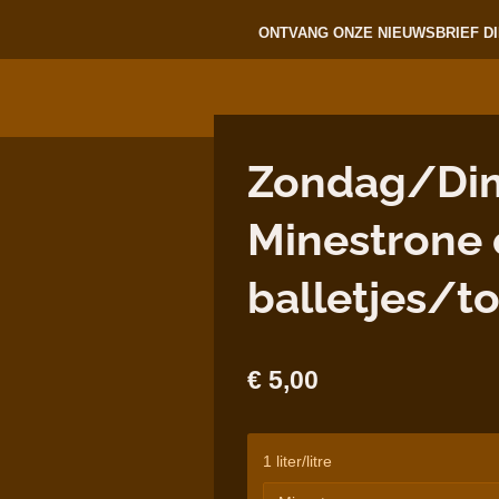
ONTVANG ONZE NIEUWSBRIEF DI
Zondag/Dima
Minestrone
balletjes/t
€ 5,00
1 liter/litre