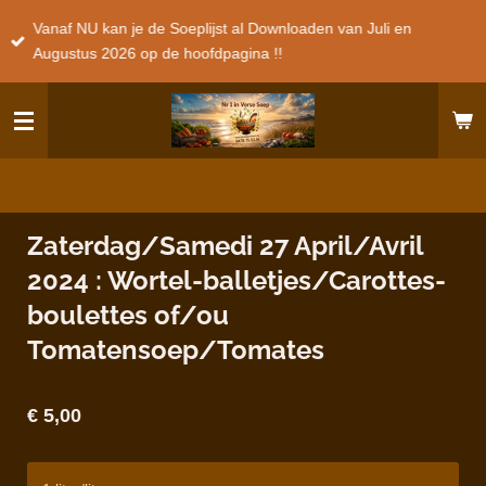
Ga
Vanaf NU kan je de Soeplijst al Downloaden van Juli en
direct
Augustus 2026 op de hoofdpagina !!
naar
de
hoofdinhoud
Zaterdag/Samedi 27 April/Avril
2024 : Wortel-balletjes/Carottes-
boulettes of/ou
Tomatensoep/Tomates
€ 5,00