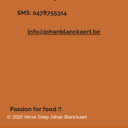
r
r
r
r
3
SMS: 0478755314
.
e
e
e
e
4
n
n
n
n
8
info@johanblanckaert.be
3
6
3
6
3
6
3
6
3
6
4
s
Passion for food !!
t
e
© 2020 Verse Soep Johan Blanckaert
r