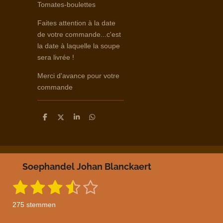
Tomates-boulettes
Faites attention à la date
de votre commande...c'est
la date à laquelle la soupe
sera livrée !
Merci d'avance pour votre
commande
D
D
S
D
e
e
h
e
l
e
a
l
e
l
r
e
n
e
n
Soephandel Johan Blanckaert
1
2
3
4
5
S
R
t
a
s
s
s
s
s
e
275 stemmen
m
t
t
t
t
t
t
m
i