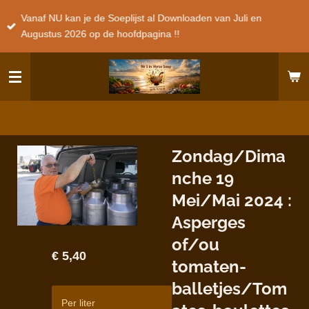
Ga
Vanaf NU kan je de Soeplijst al Downloaden van Juli en
direct
Augustus 2026 op de hoofdpagina !!
naar
de
hoofdinhoud
Zondag/Dima
nche 19
Mei/Mai 2024 :
Asperges
of/ou
€ 5,40
tomaten-
balletjes/Tom
Per liter