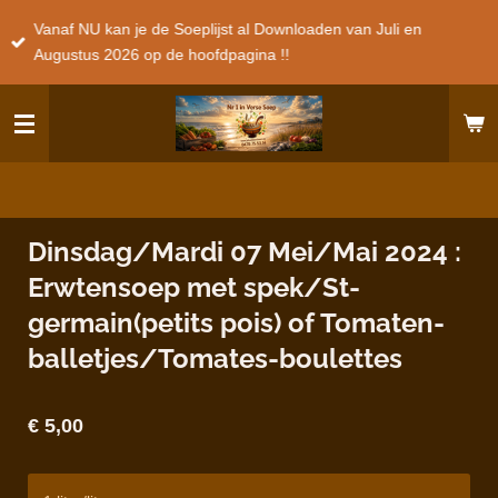
Ga
Vanaf NU kan je de Soeplijst al Downloaden van Juli en
direct
Augustus 2026 op de hoofdpagina !!
naar
de
hoofdinhoud
Dinsdag/Mardi 07 Mei/Mai 2024 :
Erwtensoep met spek/St-
germain(petits pois) of Tomaten-
balletjes/Tomates-boulettes
€ 5,00