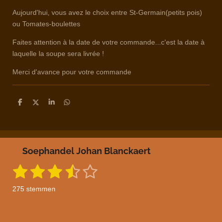
Aujourd'hui, vous avez le choix entre St-Germain(petits pois)
ou Tomates-boulettes
Faites attention à la date de votre commande...c'est la date à
laquelle la soupe sera livrée !
Merci d'avance pour votre commande
D
D
S
D
e
e
h
e
l
e
a
l
e
l
r
e
n
e
n
Soephandel Johan Blanckaert
1
2
3
4
5
S
R
t
a
s
s
s
s
s
e
275 stemmen
m
t
t
t
t
t
t
m
i
e
e
e
e
e
e
n
n