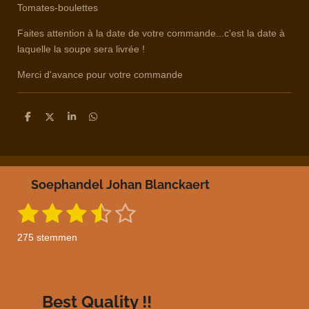
Tomates-boulettes
Faites attention à la date de votre commande...c'est la date à
laquelle la soupe sera livrée !
Merci d'avance pour votre commande
D
D
S
D
e
e
h
e
l
e
a
l
e
l
r
e
n
e
n
Soephandel Johan Blanckaert
1
2
3
4
5
S
R
t
a
s
s
s
s
s
e
275 stemmen
m
t
t
t
t
t
t
m
i
e
e
e
e
e
e
n
n
g
r
r
r
r
r
Best Quality !!
: