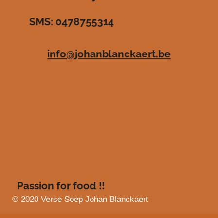
r
r
r
r
3
SMS: 0478755314
.
e
e
e
e
4
n
n
n
n
8
info@johanblanckaert.be
3
6
3
6
3
6
3
6
3
6
4
s
Passion for food !!
t
e
© 2020 Verse Soep Johan Blanckaert
r