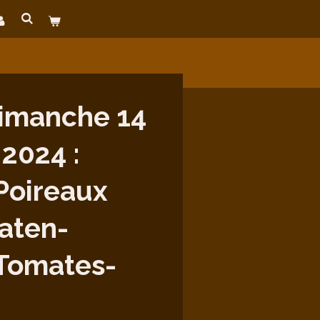
imanche 14
 2024 :
Poireaux
aten-
/Tomates-