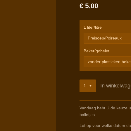
€ 5,00
1 liter/litre
Beker/gobelet
In winkelwa
Vandaag hebt U de keuze u
balletjes
Let op voor welke datum dat