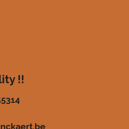
ty !!
55314
nckaert.be