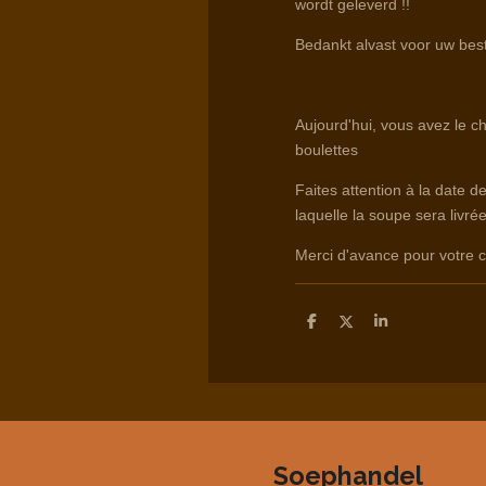
wordt geleverd !!
Bedankt alvast voor uw best
Aujourd'hui, vous avez le c
boulettes
Faites attention à la date d
laquelle la soupe sera livrée
Merci d'avance pour votr
D
D
S
e
e
h
l
e
a
e
l
r
n
e
Soephandel