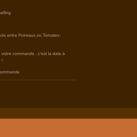
elling
hoix entre Poireaux ou Tomates-
e votre commande...c'est la date à
 !
e commande