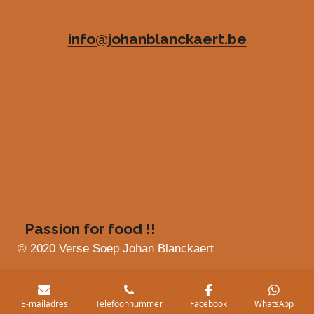
4
n
n
n
n
8
info@johanblanckaert.be
3
6
3
6
3
6
3
6
3
6
4
s
Passion for food !!
t
e
© 2020 Verse Soep Johan Blanckaert
r
r
e
E-mailadres
Telefoonnummer
Facebook
WhatsApp
n