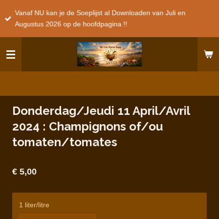
Ga
Vanaf NU kan je de Soeplijst al Downloaden van Juli en
direct
Augustus 2026 op de hoofdpagina !!
naar
de
hoofdinhoud
Donderdag/Jeudi 11 April/Avril
2024 : Champignons of/ou
tomaten/tomates
€ 5,00
1 liter/litre