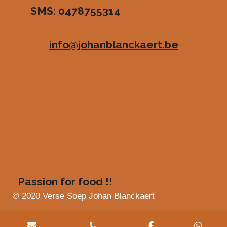
SMS: 0478755314
.
e
e
e
e
4
n
n
n
n
8
info@johanblanckaert.be
3
6
3
6
3
6
3
6
3
6
4
s
Passion for food !!
t
e
© 2020 Verse Soep Johan Blanckaert
r
r