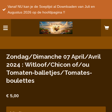
Ga
Vanaf NU kan je de Soeplijst al Downloaden van Juli en
direct
Augustus 2026 op de hoofdpagina !!
naar
de
hoofdinhoud
Zondag/Dimanche 07 April/Avril
2024 : Witloof/Chicon of/ou
Tomaten-balletjes/Tomates-
boulettes
€ 5,00