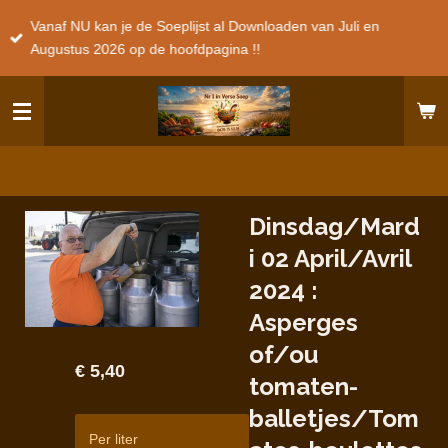
Ga
Vanaf NU kan je de Soeplijst al Downloaden van Juli en
direct
Augustus 2026 op de hoofdpagina !!
naar
de
hoofdinhoud
Dinsdag/Mard
i 02 April/Avril
2024 :
Asperges
of/ou
€ 5,40
tomaten-
balletjes/Tom
Per liter