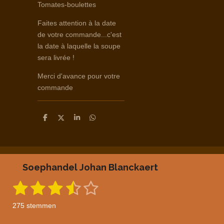
Tomates-boulettes
Faites attention à la date
de votre commande...c'est
la date à laquelle la soupe
sera livrée !
Merci d'avance pour votre
commande
D
D
S
D
e
e
h
e
l
e
a
l
e
l
r
e
n
e
n
Soephandel Johan Blanckaert
1
2
3
4
5
S
R
t
a
s
s
s
s
s
e
275 stemmen
m
t
t
t
t
t
t
m
i