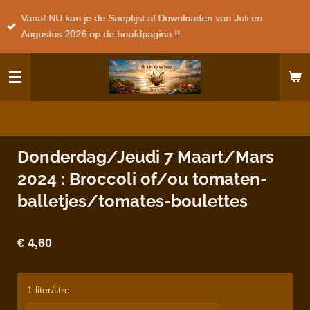
Ga
Vanaf NU kan je de Soeplijst al Downloaden van Juli en
direct
Augustus 2026 op de hoofdpagina !!
naar
de
hoofdinhoud
Donderdag/Jeudi 7 Maart/Mars
2024 : Broccoli of/ou tomaten-
balletjes/tomates-boulettes
€ 4,60
1 liter/litre