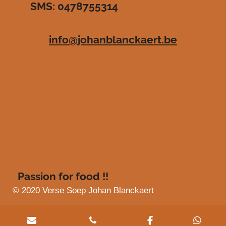
SMS: 0478755314
.
e
e
e
e
4
n
n
n
n
8
info@johanblanckaert.be
3
6
3
6
3
6
3
6
3
6
4
s
Passion for food !!
t
e
© 2020 Verse Soep Johan Blanckaert
r
r
e