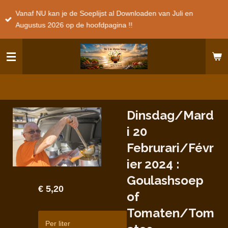
Ga
Vanaf NU kan je de Soeplijst al Downloaden van Juli en
direct
Augustus 2026 op de hoofdpagina !!
naar
de
hoofdinhoud
Dinsdag/Mard
i 20
Februrari/Févr
ier 2024 :
Goulashsoep
€ 5,20
of
Tomaten/Tom
Per liter