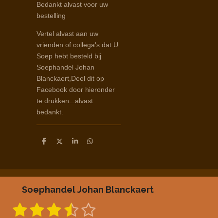
Bedankt alvast voor uw
bestelling
Vertel alvast aan uw
vrienden of collega's dat U
Soep hebt besteld bij
Soephandel Johan
Blanckaert,Deel dit op
Facebook door hieronder
te drukken...alvast
bedankt.
D
D
S
D
e
e
h
e
l
e
a
l
e
l
r
e
n
e
n
Soephandel Johan Blanckaert
1
2
3
4
5
S
R
t