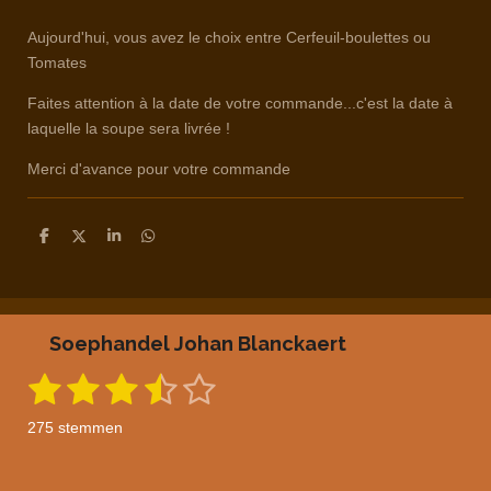
Aujourd'hui, vous avez le choix entre Cerfeuil-boulettes ou
Tomates
Faites attention à la date de votre commande...c'est la date à
laquelle la soupe sera livrée !
Merci d'avance pour votre commande
D
D
S
D
e
e
h
e
l
e
a
l
e
l
r
e
n
e
n
Soephandel Johan Blanckaert
1
2
3
4
5
S
R
t
a
s
s
s
s
s
e
275 stemmen
m
t
t
t
t
t
t
m
i
e
n
n