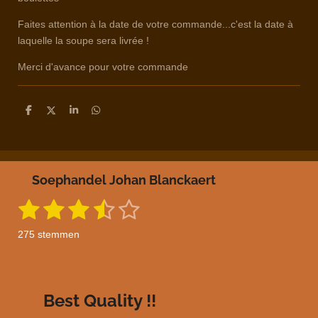
Faites attention à la date de votre commande...c'est la date à
laquelle la soupe sera livrée !
Merci d'avance pour votre commande
D
D
S
D
e
e
h
e
l
e
a
l
e
l
r
e
n
e
n
Soephandel Johan Blanckaert
1
2
3
4
5
S
R
t
a
s
s
s
s
s
e
275 stemmen
m
t
t
t
t
t
t
m
i
e
e
e
e
e
e
n
n
g
r
r
r
r
r
Best Quality !!
: