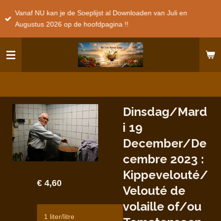
Ga
Vanaf NU kan je de Soeplijst al Downloaden van Juli en
direct
Augustus 2026 op de hoofdpagina !!
naar
de
hoofdinhoud
Dinsdag/Mard
i 19
December/De
cembre 2023 :
Kippevelouté/
€ 4,60
Velouté de
volaille of/ou
1 liter/litre