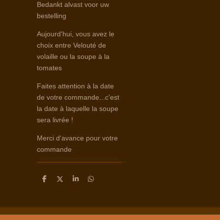
Bedankt alvast voor uw
bestelling
Aujourd'hui, vous avez le
choix entre Velouté de
volaille ou la soupe à la
tomates
Faites attention à la date
de votre commande...c'est
la date à laquelle la soupe
sera livrée !
Merci d'avance pour votre
commande
D
D
S
D
e
e
h
e
l
e
a
l
e
l
r
e
n
e
n